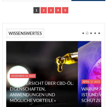
1
2
3
4
5
WISSENSWERTES
DEZEMBER 14, 2023
APRIL 17, 2023
EINE ÜBERSICHT ÜBER CBD-ÖL:
EIGENSCHAFTEN,
WARUM ASB
ANWENDUNGEN UND
IST UND WI
MÖGLICHE VORTEILE »
SCHÜTZEN 