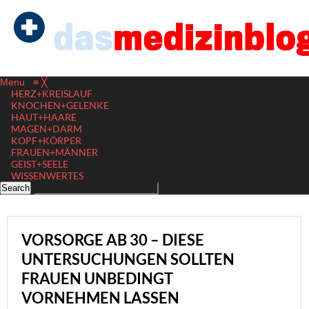
Menu
≡
╳
HERZ+KREISLAUF
KNOCHEN+GELENKE
HAUT+HAARE
MAGEN+DARM
KOPF+KÖRPER
FRAUEN+MÄNNER
GEIST+SEELE
WISSENWERTES
VORSORGE AB 30 – DIESE
UNTERSUCHUNGEN SOLLTEN
FRAUEN UNBEDINGT
VORNEHMEN LASSEN