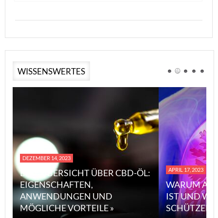
WISSENSWERTES
DEZEMBER 14, 2023
APRIL 17, 2023
EINE ÜBERSICHT ÜBER CBD-ÖL:
EIGENSCHAFTEN,
WARUM ASB
ANWENDUNGEN UND
IST UND WI
MÖGLICHE VORTEILE »
SCHÜTZEN 