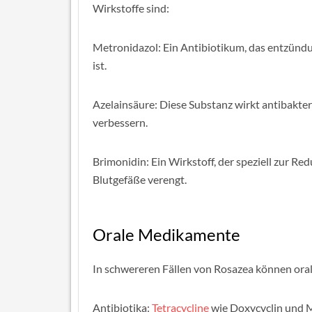
Wirkstoffe sind:
Metronidazol: Ein Antibiotikum, das entzünd
ist.
Azelainsäure: Diese Substanz wirkt antibakt
verbessern.
Brimonidin: Ein Wirkstoff, der speziell zur Re
Blutgefäße verengt.
Orale Medikamente
In schwereren Fällen von Rosazea können ora
Antibiotika:
Tetracycline
wie Doxycyclin und M