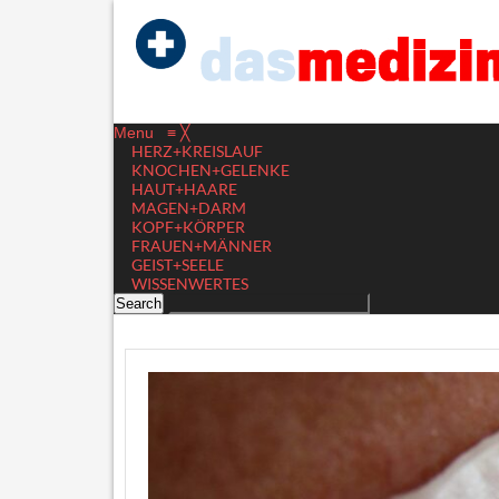
Menu
≡
╳
HERZ+KREISLAUF
KNOCHEN+GELENKE
HAUT+HAARE
MAGEN+DARM
KOPF+KÖRPER
FRAUEN+MÄNNER
GEIST+SEELE
WISSENWERTES