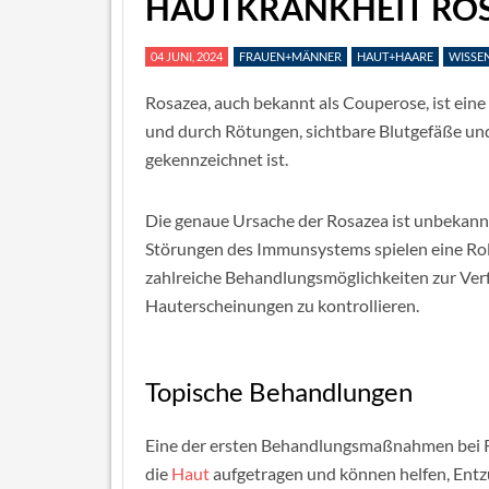
HAUTKRANKHEIT RO
04 JUNI, 2024
FRAUEN+MÄNNER
HAUT+HAARE
WISSE
Rosazea, auch bekannt als Couperose, ist eine
und durch Rötungen, sichtbare Blutgefäße und
gekennzeichnet ist.
Die genaue Ursache der Rosazea ist unbekann
Störungen des Immunsystems spielen eine Roll
zahlreiche Behandlungsmöglichkeiten zur Ver
Hauterscheinungen zu kontrollieren.
Topische Behandlungen
Eine der ersten Behandlungsmaßnahmen bei R
die
Haut
aufgetragen und können helfen, Ent