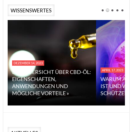
WISSENSWERTES
DEZEMBER 14, 2023
APRIL 17, 2023
EINE ÜBERSICHT ÜBER CBD-ÖL:
EIGENSCHAFTEN,
WARUM ASB
ANWENDUNGEN UND
IST UND WI
MÖGLICHE VORTEILE »
SCHÜTZEN 