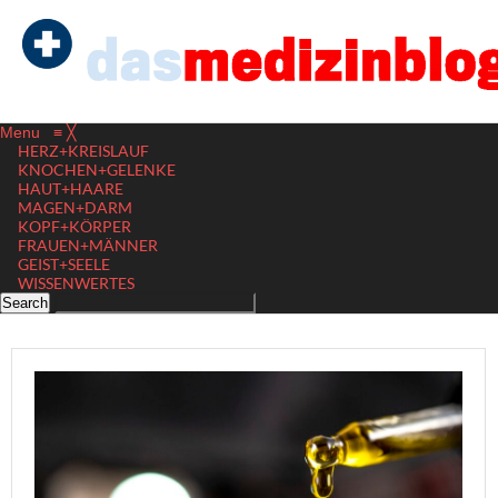
Menu
≡
╳
HERZ+KREISLAUF
KNOCHEN+GELENKE
HAUT+HAARE
MAGEN+DARM
KOPF+KÖRPER
FRAUEN+MÄNNER
GEIST+SEELE
WISSENWERTES