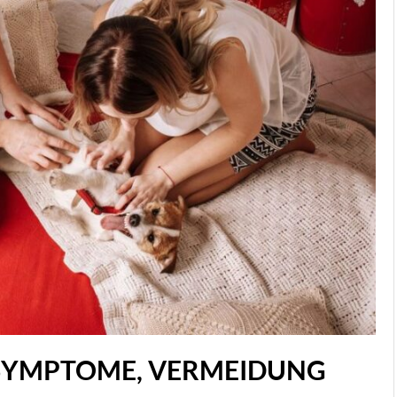
JUNI 4, 2024
BEHANDLUNGSMÖGLI
BEI DER HAUTKRANKH
ROSAZEA »
 SYMPTOME, VERMEIDUNG