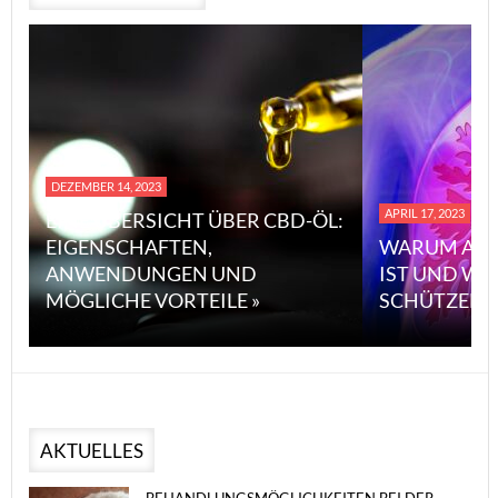
DEZEMBER 14, 2023
APRIL 17, 2023
EINE ÜBERSICHT ÜBER CBD-ÖL:
EIGENSCHAFTEN,
WARUM ASB
ANWENDUNGEN UND
IST UND WI
MÖGLICHE VORTEILE »
SCHÜTZEN 
AKTUELLES