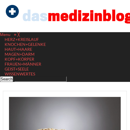
Menu
≡
╳
HERZ+KREISLAUF
KNOCHEN+GELENKE
HAUT+HAARE
MAGEN+DARM
KOPF+KÖRPER
FRAUEN+MÄNNER
GEIST+SEELE
WISSENWERTES