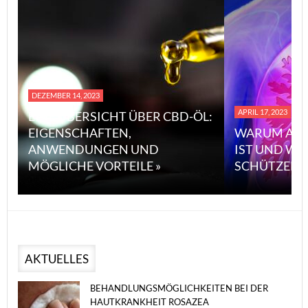
DEZEMBER 14, 2023
APRIL 17, 2023
EINE ÜBERSICHT ÜBER CBD-ÖL:
EIGENSCHAFTEN,
WARUM ASB
ANWENDUNGEN UND
IST UND WI
MÖGLICHE VORTEILE »
SCHÜTZEN 
AKTUELLES
BEHANDLUNGSMÖGLICHKEITEN BEI DER
HAUTKRANKHEIT ROSAZEA