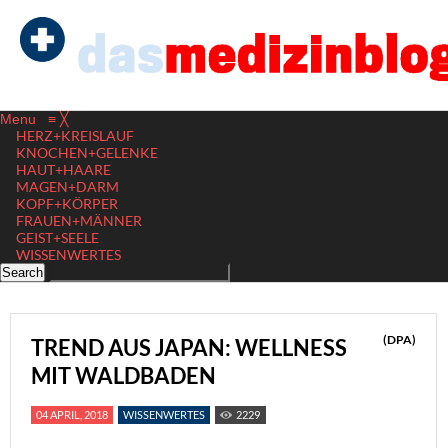
Menu
≡
╳
HERZ+KREISLAUF
KNOCHEN+GELENKE
HAUT+HAARE
MAGEN+DARM
KOPF+KÖRPER
FRAUEN+MÄNNER
GEIST+SEELE
WISSENWERTES
(DPA)
TREND AUS JAPAN: WELLNESS
MIT WALDBADEN
04 APRIL, 2018
WISSENWERTES
2229