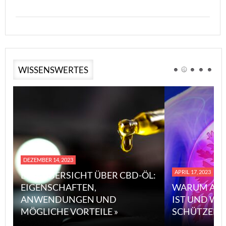
WISSENSWERTES
DEZEMBER 14, 2023
APRIL 17, 2023
EINE ÜBERSICHT ÜBER CBD-ÖL:
EIGENSCHAFTEN,
WARUM ASB
ANWENDUNGEN UND
IST UND WI
MÖGLICHE VORTEILE »
SCHÜTZEN 