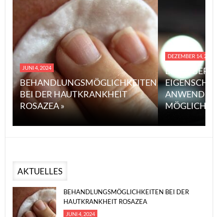
DEZEMBER 14, 2023
JUNI 4, 2024
EINE ÜBERS
BEHANDLUNGSMÖGLICHKEITEN
EIGENSCHA
BEI DER HAUTKRANKHEIT
ANWENDUN
ROSAZEA »
MÖGLICHE V
AKTUELLES
BEHANDLUNGSMÖGLICHKEITEN BEI DER
HAUTKRANKHEIT ROSAZEA
JUNI 4, 2024