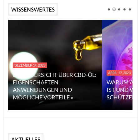
WISSENSWERTES
DEZEMBER 14, 2023
APRIL 17, 2023
EINE ÜBERSICHT ÜBER CBD-ÖL:
EIGENSCHAFTEN,
WARUM ASB
ANWENDUNGEN UND
IST UND WI
MÖGLICHE VORTEILE »
SCHÜTZEN 
AKTUELLES