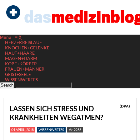
Menu
≡
╳
HERZ+KREISLAUF
KNOCHEN+GELENKE
HAUT+HAARE
MAGEN+DARM
KOPF+KÖRPER
FRAUEN+MÄNNER
GEIST+SEELE
WISSENWERTES
(DPA)
LASSEN SICH STRESS UND
KRANKHEITEN WEGATMEN?
04 APRIL, 2018
WISSENWERTES
2288