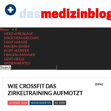
Menu
≡
╳
HERZ+KREISLAUF
KNOCHEN+GELENKE
HAUT+HAARE
MAGEN+DARM
KOPF+KÖRPER
FRAUEN+MÄNNER
GEIST+SEELE
WISSENWERTES
(DPA)
WIE CROSSFIT DAS
ZIRKELTRAINING AUFMOTZT
30 MÄRZ, 2018
WISSENWERTES
1939