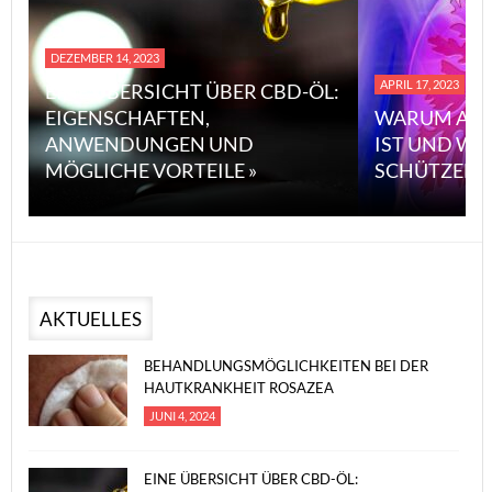
DEZEMBER 14, 2023
APRIL 17, 2023
EINE ÜBERSICHT ÜBER CBD-ÖL:
EIGENSCHAFTEN,
WARUM ASB
ANWENDUNGEN UND
IST UND WI
MÖGLICHE VORTEILE »
SCHÜTZEN 
AKTUELLES
BEHANDLUNGSMÖGLICHKEITEN BEI DER
HAUTKRANKHEIT ROSAZEA
JUNI 4, 2024
EINE ÜBERSICHT ÜBER CBD-ÖL: