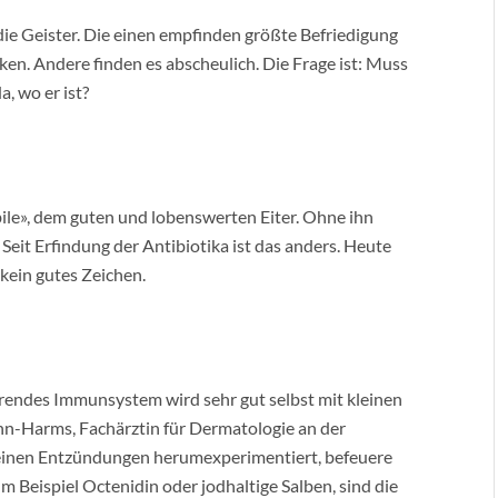
die Geister. Die einen empfinden größte Befriedigung
ken. Andere finden es abscheulich. Die Frage ist: Muss
, wo er ist?
le», dem guten und lobenswerten Eiter. Ohne ihn
 Seit Erfindung der Antibiotika ist das anders. Heute
 kein gutes Zeichen.
erendes Immunsystem wird sehr gut selbst mit kleinen
ann-Harms, Fachärztin für Dermatologie an der
einen Entzündungen herumexperimentiert, befeuere
um Beispiel Octenidin oder jodhaltige Salben, sind die