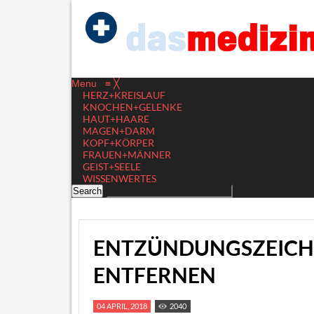
Menu
≡
╳
HERZ+KREISLAUF
KNOCHEN+GELENKE
HAUT+HAARE
MAGEN+DARM
KOPF+KÖRPER
FRAUEN+MÄNNER
GEIST+SEELE
WISSENWERTES
ENTZÜNDUNGSZEICHEN
ENTFERNEN
04 APRIL, 2018
2040