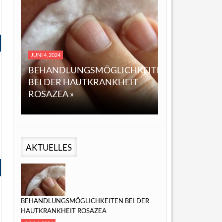
DEZEMBER 14, 2023
 4, 2024
EINE ÜBERSICHT ÜBER
HANDLUNGSMÖGLICHKEITEN
ÖL: EIGENSCHAFTEN,
I DER HAUTKRANKHEIT
ANWENDUNGEN UND
SAZEA »
MÖGLICHE VORTEILE »
AKTUELLES
BEHANDLUNGSMÖGLICHKEITEN BEI DER
HAUTKRANKHEIT ROSAZEA