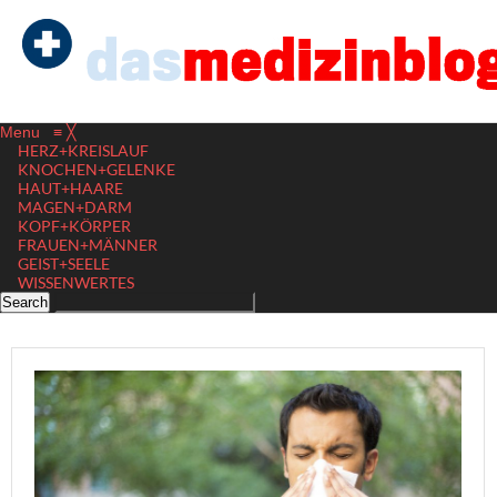
Menu
≡
╳
HERZ+KREISLAUF
KNOCHEN+GELENKE
HAUT+HAARE
MAGEN+DARM
KOPF+KÖRPER
FRAUEN+MÄNNER
GEIST+SEELE
WISSENWERTES