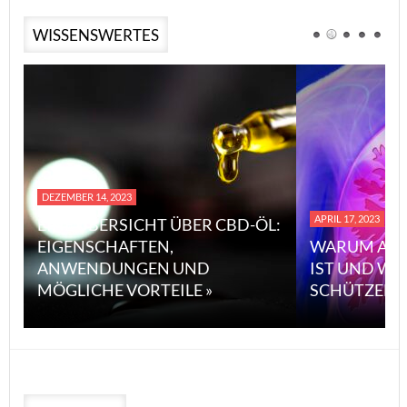
WISSENSWERTES
DEZEMBER 14, 2023
APRIL 17, 2023
EINE ÜBERSICHT ÜBER CBD-ÖL:
EIGENSCHAFTEN,
WARUM ASB
ANWENDUNGEN UND
IST UND WI
MÖGLICHE VORTEILE »
SCHÜTZEN 