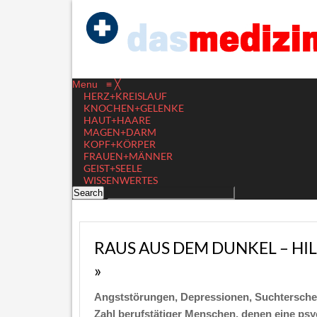
Menu
≡
╳
HERZ+KREISLAUF
KNOCHEN+GELENKE
HAUT+HAARE
MAGEN+DARM
KOPF+KÖRPER
FRAUEN+MÄNNER
GEIST+SEELE
WISSENWERTES
RAUS AUS DEM DUNKEL – HI
»
Angststörungen, Depressionen, Suchterschei
Zahl berufstätiger Menschen, denen eine psych