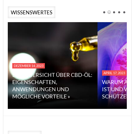
WISSENSWERTES
DEZEMBER 14, 2023
APRIL 17, 2023
EINE ÜBERSICHT ÜBER CBD-ÖL:
EIGENSCHAFTEN,
WARUM ASB
ANWENDUNGEN UND
IST UND WI
MÖGLICHE VORTEILE »
SCHÜTZEN 