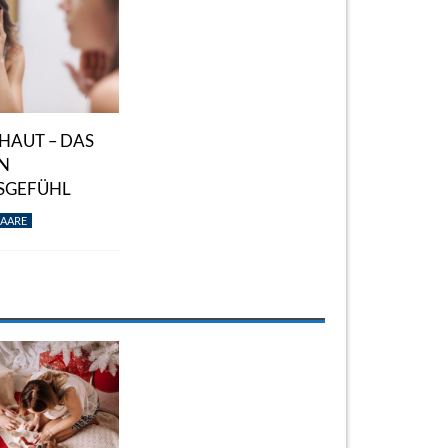
HAUT – DAS
N
SGEFÜHL
AARE