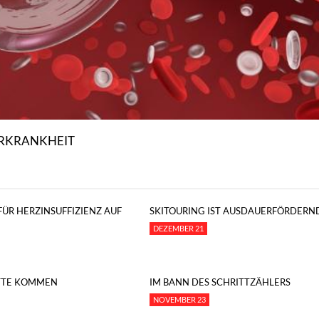
ERKRANKHEIT
ÜR HERZINSUFFIZIENZ AUF
SKITOURING IST AUSDAUERFÖRDERND
DEZEMBER 21
ITTE KOMMEN
IM BANN DES SCHRITTZÄHLERS
NOVEMBER 23