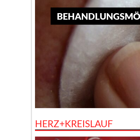
BEHANDLUNGSMÖGL
HERZ+KREISLAUF