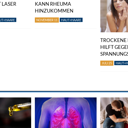
 LASER
KANN RHEUMA
HINZUKOMMEN
UT+HAARE
NOVEMBER 11
HAUT+HAARE
TROCKENE 
HILFT GEGE
SPANNUNG
JULI 25
HAUT+H