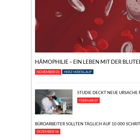
HÄMOPHILIE – EIN LEBEN MIT DER BLUT
NOVEMBER 01
HERZ+KREISLAUF
STUDIE DECKT NEUE URSACHE F
FEBRUAR 07
BÜROARBEITER SOLLTEN TÄGLICH AUF 10 000 SCHR
DEZEMBER 06