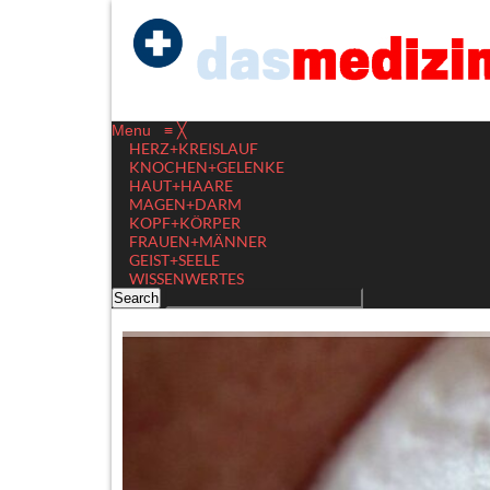
Menu
≡
╳
HERZ+KREISLAUF
KNOCHEN+GELENKE
HAUT+HAARE
MAGEN+DARM
KOPF+KÖRPER
FRAUEN+MÄNNER
GEIST+SEELE
WISSENWERTES