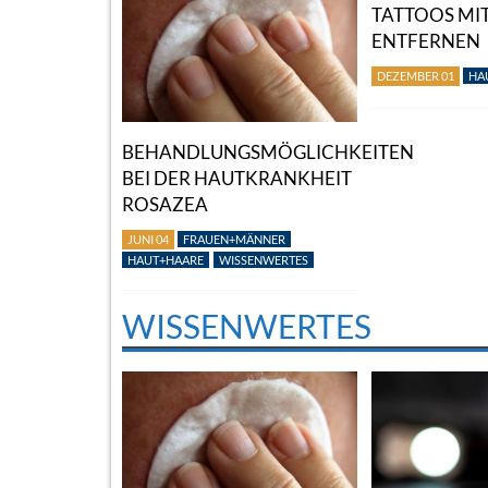
TATTOOS MIT
ENTFERNEN
DEZEMBER 01
HA
BEHANDLUNGSMÖGLICHKEITEN
BEI DER HAUTKRANKHEIT
ROSAZEA
JUNI 04
FRAUEN+MÄNNER
HAUT+HAARE
WISSENWERTES
WISSENWERTES