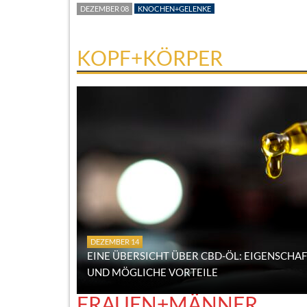
DEZEMBER 08
KNOCHEN+GELENKE
KOPF+KÖRPER
DEZEMBER 14
EINE ÜBERSICHT ÜBER CBD-ÖL: EIGENSCH
UND MÖGLICHE VORTEILE
FRAUEN+MÄNNER