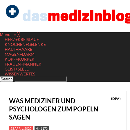
Menu
≡
╳
HERZ+KREISLAUF
KNOCHEN+GELENKE
HAUT+HAARE
MAGEN+DARM
KOPF+KÖRPER
FRAUEN+MÄNNER
GEIST+SEELE
WISSENWERTES
(DPA)
WAS MEDIZINER UND
PSYCHOLOGEN ZUM POPELN
SAGEN
23 APRIL, 2020
1173