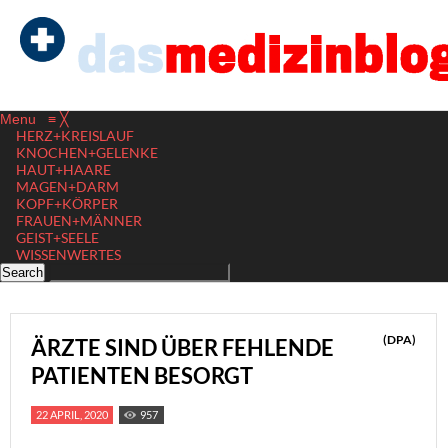
Menu
≡
╳
HERZ+KREISLAUF
KNOCHEN+GELENKE
HAUT+HAARE
MAGEN+DARM
KOPF+KÖRPER
FRAUEN+MÄNNER
GEIST+SEELE
WISSENWERTES
(DPA)
ÄRZTE SIND ÜBER FEHLENDE
PATIENTEN BESORGT
22 APRIL, 2020
957