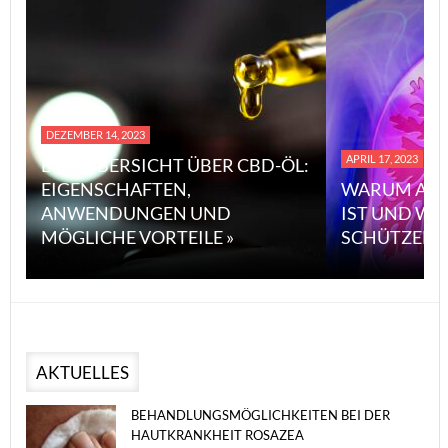
DEZEMBER 14, 2023
APRIL 17, 2023
EINE ÜBERSICHT ÜBER CBD-ÖL:
EIGENSCHAFTEN,
WARUM ASB
ANWENDUNGEN UND
IST UND WI
MÖGLICHE VORTEILE »
SCHÜTZEN 
AKTUELLES
BEHANDLUNGSMÖGLICHKEITEN BEI DER
HAUTKRANKHEIT ROSAZEA