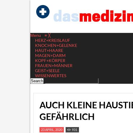
Menu
≡
╳
HERZ+KREISLAUF
KNOCHEN+GELENKE
HAUT+HAARE
MAGEN+DARM
KOPF+KÖRPER
FRAUEN+MÄNNER
GEIST+SEELE
WISSENWERTES
AUCH KLEINE HAUSTIE
GEFÄHRLICH
23 APRIL, 2020
931