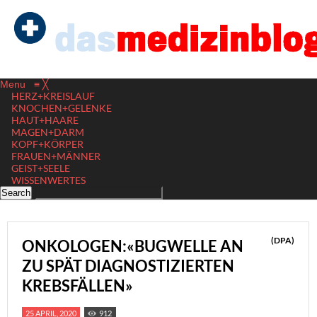
Menu
≡
╳
HERZ+KREISLAUF
KNOCHEN+GELENKE
HAUT+HAARE
MAGEN+DARM
KOPF+KÖRPER
FRAUEN+MÄNNER
GEIST+SEELE
WISSENWERTES
(DPA)
ONKOLOGEN:«BUGWELLE AN
ZU SPÄT DIAGNOSTIZIERTEN
KREBSFÄLLEN»
25 APRIL, 2020
912