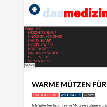
Menu
≡
╳
HERZ+KREISLAUF
KNOCHEN+GELENKE
HAUT+HAARE
MAGEN+DARM
KOPF+KÖRPER
FRAUEN+MÄNNER
GEIST+SEELE
WISSENWERTES
WARME MÜTZEN FÜR
19 NOVEMBER, 2008
WISSENWERTES
1862
Ich habe bestimmt zehn Mützen zuhause und t