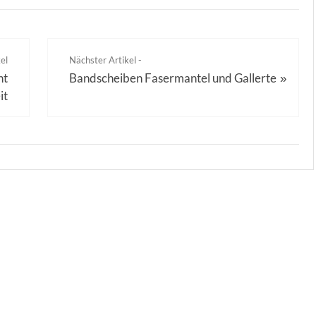
el
Nächster Artikel -
ht
Bandscheiben Fasermantel und Gallerte
»
it