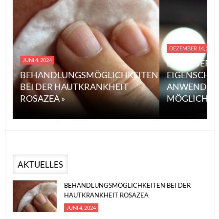
DEZEMBER 14, 2023
JUNI 4, 2024
EINE ÜBERS
BEHANDLUNGSMÖGLICHKEITEN
EIGENSCHA
BEI DER HAUTKRANKHEIT
ANWENDUN
ROSAZEA »
MÖGLICHE V
AKTUELLES
BEHANDLUNGSMÖGLICHKEITEN BEI DER
HAUTKRANKHEIT ROSAZEA
JUNI 4, 2024