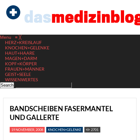
Menu
≡
╳
HERZ+KREISLAUF
KNOCHEN+GELENKE
HAUT+HAARE
MAGEN+DARM
KOPF+KÖRPER
FRAUEN+MÄNNER
GEIST+SEELE
WISSENWERTES
BANDSCHEIBEN FASERMANTEL
UND GALLERTE
19 NOVEMBER, 2008
KNOCHEN+GELENKE
2701