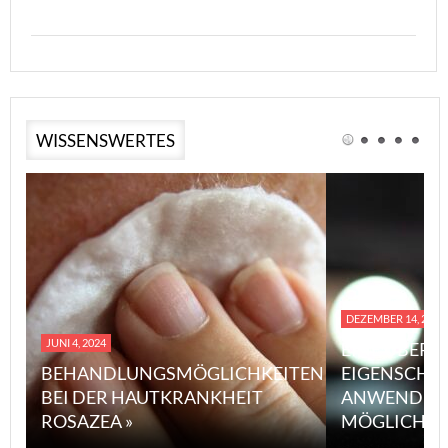
WISSENSWERTES
DEZEMBER 14, 2023
JUNI 4, 2024
EINE ÜBERS
BEHANDLUNGSMÖGLICHKEITEN
EIGENSCHA
BEI DER HAUTKRANKHEIT
ANWENDUN
ROSAZEA »
MÖGLICHE V