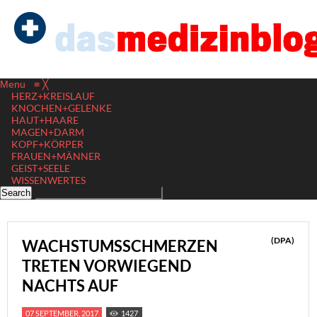
Menu
≡
╳
HERZ+KREISLAUF
KNOCHEN+GELENKE
HAUT+HAARE
MAGEN+DARM
KOPF+KÖRPER
FRAUEN+MÄNNER
GEIST+SEELE
WISSENWERTES
(DPA)
WACHSTUMSSCHMERZEN
TRETEN VORWIEGEND
NACHTS AUF
07 SEPTEMBER, 2017
1427