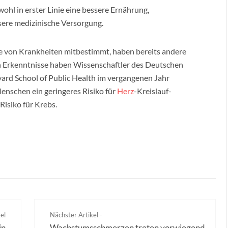
ohl in erster Linie eine bessere Ernährung,
sere medizinische Versorgung.
he von Krankheiten mitbestimmt, haben bereits andere
en Erkenntnisse haben Wissenschaftler des Deutschen
ard School of Public Health im vergangenen Jahr
schen ein geringeres Risiko für
Herz
-Kreislauf-
isiko für Krebs.
el
Nächster Artikel -
in
Wachstumsschmerzen treten vorwiegend