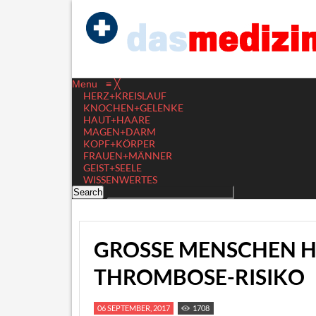
Menu
≡
╳
HERZ+KREISLAUF
KNOCHEN+GELENKE
HAUT+HAARE
MAGEN+DARM
KOPF+KÖRPER
FRAUEN+MÄNNER
GEIST+SEELE
WISSENWERTES
GROSSE MENSCHEN H
HROMBOSE-RISIKO
06 SEPTEMBER, 2017
1708