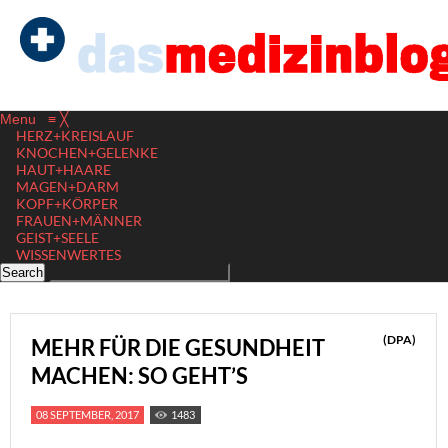
Menu
≡
╳
HERZ+KREISLAUF
KNOCHEN+GELENKE
HAUT+HAARE
MAGEN+DARM
KOPF+KÖRPER
FRAUEN+MÄNNER
GEIST+SEELE
WISSENWERTES
(DPA)
MEHR FÜR DIE GESUNDHEIT
MACHEN: SO GEHT’S
08 SEPTEMBER, 2017
1483