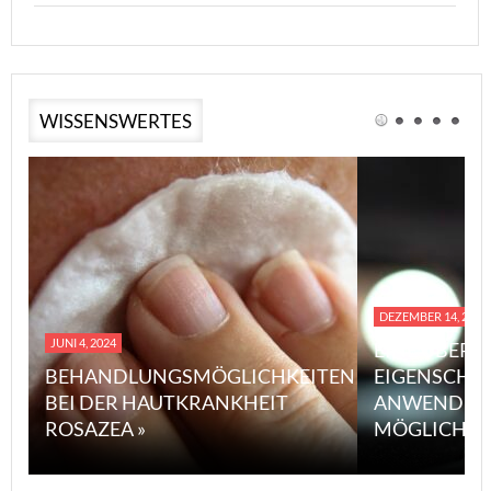
WISSENSWERTES
DEZEMBER 14, 2023
JUNI 4, 2024
EINE ÜBERS
BEHANDLUNGSMÖGLICHKEITEN
EIGENSCHA
BEI DER HAUTKRANKHEIT
ANWENDUN
ROSAZEA »
MÖGLICHE V