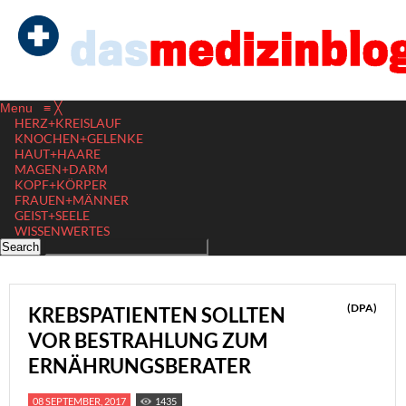
Menu
≡
╳
HERZ+KREISLAUF
KNOCHEN+GELENKE
HAUT+HAARE
MAGEN+DARM
KOPF+KÖRPER
FRAUEN+MÄNNER
GEIST+SEELE
WISSENWERTES
(DPA)
KREBSPATIENTEN SOLLTEN
VOR BESTRAHLUNG ZUM
ERNÄHRUNGSBERATER
08 SEPTEMBER, 2017
1435