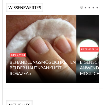
WISSENSWERTES
DEZEMBER 14, 2023
JUNI 4, 2024
EINE ÜBERS
BEHANDLUNGSMÖGLICHKEITEN
EIGENSCHA
BEI DER HAUTKRANKHEIT
ANWENDUN
ROSAZEA »
MÖGLICHE V