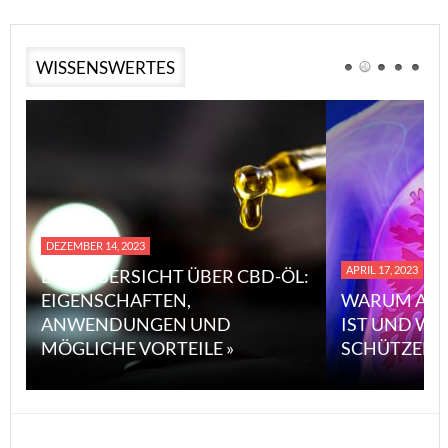
WISSENSWERTES
DEZEMBER 14, 2023
APRIL 17, 2023
EINE ÜBERSICHT ÜBER CBD-ÖL:
EIGENSCHAFTEN,
WARUM ASB
ANWENDUNGEN UND
IST UND WI
MÖGLICHE VORTEILE »
SCHÜTZEN 