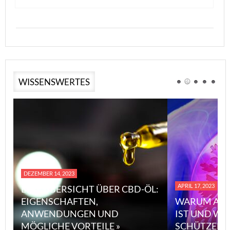
WISSENSWERTES
DEZEMBER 14, 2023
APRIL 17, 2023
EINE ÜBERSICHT ÜBER CBD-ÖL:
EIGENSCHAFTEN,
WARUM ASB
ANWENDUNGEN UND
IST UND WI
MÖGLICHE VORTEILE »
SCHÜTZEN 