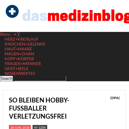
Menu
≡
╳
HERZ+KREISLAUF
KNOCHEN+GELENKE
HAUT+HAARE
MAGEN+DARM
KOPF+KÖRPER
FRAUEN+MÄNNER
GEIST+SEELE
WISSENWERTES
(DPA)
SO BLEIBEN HOBBY-
FUSSBALLER V
ERLETZUNGSFREI
28 JUNI, 2018
1204