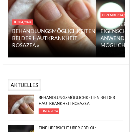
DEZEMBER 14, 2023
JUNI 4, 2024
EINE ÜBERS
BEHANDLUNGSMÖGLICHKEITEN
EIGENSCHA
BEI DER HAUTKRANKHEIT
ANWENDUN
ROSAZEA »
MÖGLICHE V
AKTUELLES
BEHANDLUNGSMÖGLICHKEITEN BEI DER
HAUTKRANKHEIT ROSAZEA
JUNI 4, 2024
EINE ÜBERSICHT ÜBER CBD-ÖL: