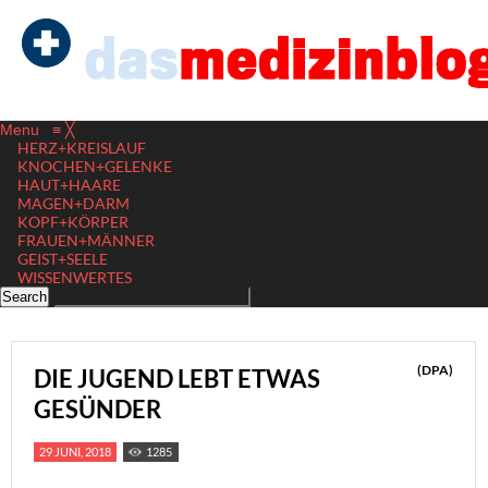
Menu
≡
╳
HERZ+KREISLAUF
KNOCHEN+GELENKE
HAUT+HAARE
MAGEN+DARM
KOPF+KÖRPER
FRAUEN+MÄNNER
GEIST+SEELE
WISSENWERTES
(DPA)
DIE JUGEND LEBT ETWAS
GESÜNDER
29 JUNI, 2018
1285