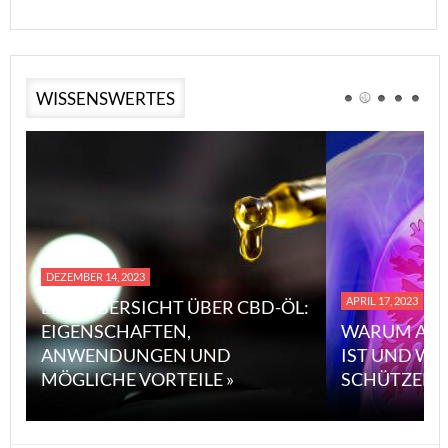
WISSENSWERTES
DEZEMBER 14, 2023
APRIL 17, 2023
EINE ÜBERSICHT ÜBER CBD-ÖL:
EIGENSCHAFTEN,
WARUM ASBEST
ANWENDUNGEN UND
IST UND WIE 
MÖGLICHE VORTEILE »
SCHÜTZEN KAN