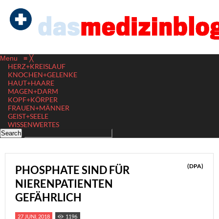
Menu
≡
╳
HERZ+KREISLAUF
KNOCHEN+GELENKE
HAUT+HAARE
MAGEN+DARM
KOPF+KÖRPER
FRAUEN+MÄNNER
GEIST+SEELE
WISSENWERTES
(DPA)
PHOSPHATE SIND FÜR
NIERENPATIENTEN
GEFÄHRLICH
27 JUNI, 2018
1196