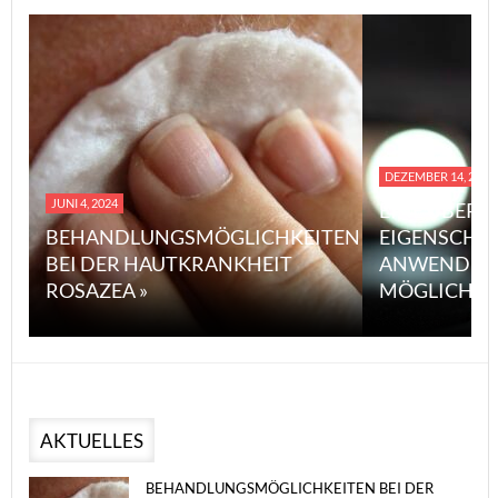
DEZEMBER 14, 2023
JUNI 4, 2024
EINE ÜBERS
BEHANDLUNGSMÖGLICHKEITEN
EIGENSCHA
BEI DER HAUTKRANKHEIT
ANWENDUN
ROSAZEA »
MÖGLICHE V
AKTUELLES
BEHANDLUNGSMÖGLICHKEITEN BEI DER