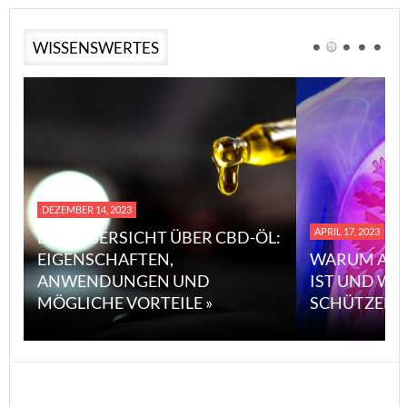
WISSENSWERTES
DEZEMBER 14, 2023
APRIL 17, 2023
EINE ÜBERSICHT ÜBER CBD-ÖL:
EIGENSCHAFTEN,
WARUM ASB
ANWENDUNGEN UND
IST UND WI
MÖGLICHE VORTEILE »
SCHÜTZEN 