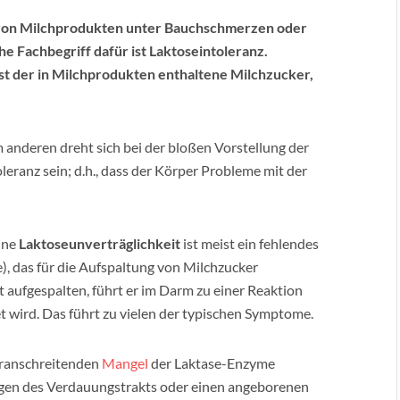
von Milchprodukten unter Bauchschmerzen oder
 Fachbegriff dafür ist Laktoseintoleranz.
ist der in Milchprodukten enthaltene Milchzucker,
JUN
BE
BE
em anderen dreht sich bei der bloßen Vorstellung der
RO
eranz sein; d.h., dass der Körper Probleme mit der
ine
Laktoseunverträglichkeit
ist meist ein fehlendes
), das für die Aufspaltung von Milchzucker
t aufgespalten, führt er im Darm zu einer Reaktion
 wird. Das führt zu vielen der typischen Symptome.
oranschreitenden
Mangel
der Laktase-Enzyme
ngen des Verdauungstrakts oder einen angeborenen