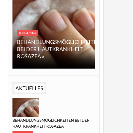
DEZEMBER 14, 2023
I 4, 2024
EINE ÜBERSICHT ÜBER
HANDLUNGSMÖGLICHKEITEN
ÖL: EIGENSCHAFTEN,
I DER HAUTKRANKHEIT
ANWENDUNGEN UND
SAZEA »
MÖGLICHE VORTEILE »
AKTUELLES
BEHANDLUNGSMÖGLICHKEITEN BEI DER
HAUTKRANKHEIT ROSAZEA