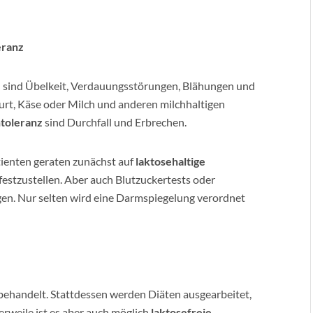
eranz
z
sind Übelkeit, Verdauungsstörungen, Blähungen und
t, Käse oder Milch und anderen milchhaltigen
toleranz
sind Durchfall und Erbrechen.
atienten geraten zunächst auf
laktosehaltige
festzustellen. Aber auch Blutzuckertests oder
en. Nur selten wird eine Darmspiegelung verordnet
 behandelt. Stattdessen werden Diäten ausgearbeitet,
erweile ist es aber auch möglich
laktosefreie