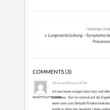
- Vorheriger Artik
Lungenentzündung – Symptome d
«
Pneumon
COMMENTS (3)
28. Januar 2010 um 11:35 Uhr
Ich war heute morgen beim Arzt und alles
Intoleranz. Nun ist erstmal auf die Erge
SCHÜTTGUTTECHNIK
wenn man zum Beispiel Kinderschokolad
würde ja dann das gesamte Leben umk