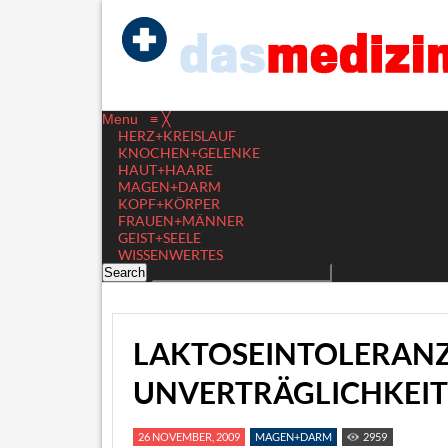
Menu
≡
╳
HERZ+KREISLAUF
KNOCHEN+GELENKE
HAUT+HAARE
MAGEN+DARM
KOPF+KÖRPER
FRAUEN+MÄNNER
GEIST+SEELE
WISSENWERTES
LAKTOSEINTOLERAN
UNVERTRÄGLICHKEIT
26 NOVEMBER, 2009
MAGEN+DARM
2959