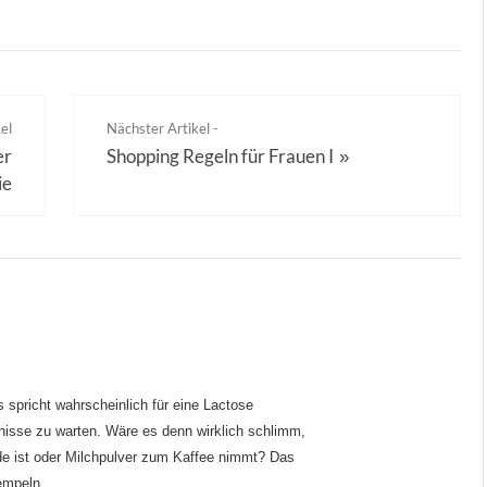
el
Nächster Artikel -
er
Shopping Regeln für Frauen I
»
ie
 spricht wahrscheinlich für eine Lactose
bnisse zu warten. Wäre es denn wirklich schlimm,
e ist oder Milchpulver zum Kaffee nimmt? Das
rempeln…