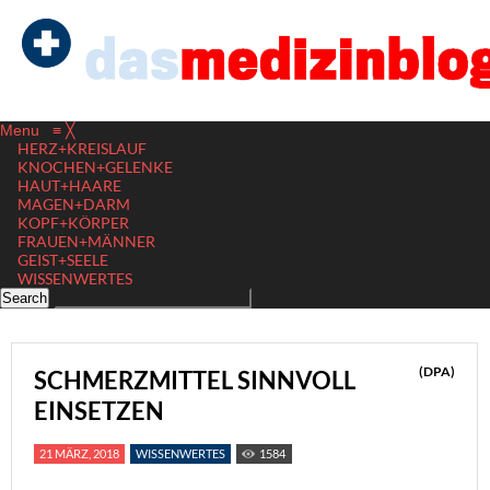
Menu
≡
╳
HERZ+KREISLAUF
KNOCHEN+GELENKE
HAUT+HAARE
MAGEN+DARM
KOPF+KÖRPER
FRAUEN+MÄNNER
GEIST+SEELE
WISSENWERTES
(DPA)
SCHMERZMITTEL SINNVOLL
EINSETZEN
21 MÄRZ, 2018
WISSENWERTES
1584