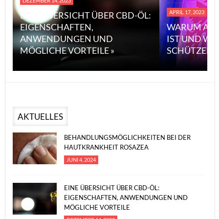
DEZEMBER 14, 2023
APRIL 17, 2023
EINE ÜBERSICHT ÜBER CBD-ÖL:
EIGENSCHAFTEN,
WARUM ASB
ANWENDUNGEN UND
IST UND WI
MÖGLICHE VORTEILE »
SCHÜTZEN 
AKTUELLES
BEHANDLUNGSMÖGLICHKEITEN BEI DER
HAUTKRANKHEIT ROSAZEA
JUNI 4, 2024
EINE ÜBERSICHT ÜBER CBD-ÖL:
EIGENSCHAFTEN, ANWENDUNGEN UND
MÖGLICHE VORTEILE