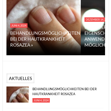
DEZEMBER 14, 2023
JUNI 4, 2024
EINE ÜBERS
BEHANDLUNGSMÖGLICHKEITEN
EIGENSCHA
BEI DER HAUTKRANKHEIT
ANWENDUN
ROSAZEA »
MÖGLICHE V
AKTUELLES
BEHANDLUNGSMÖGLICHKEITEN BEI DER
HAUTKRANKHEIT ROSAZEA
JUNI 4, 2024