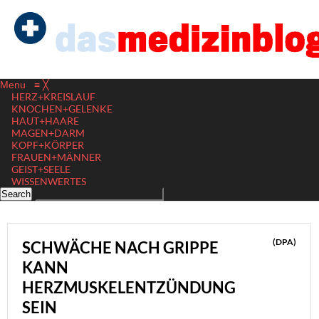
Menu
≡
╳
HERZ+KREISLAUF
KNOCHEN+GELENKE
HAUT+HAARE
MAGEN+DARM
KOPF+KÖRPER
FRAUEN+MÄNNER
GEIST+SEELE
WISSENWERTES
(DPA)
SCHWÄCHE NACH GRIPPE
KANN
HERZMUSKELENTZÜNDUNG
SEIN