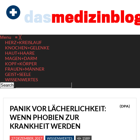
Menu
≡
╳
HERZ+KREISLAUF
KNOCHEN+GELENKE
HAUT+HAARE
MAGEN+DARM
KOPF+KÖRPER
FRAUEN+MÄNNER
GEIST+SEELE
WISSENWERTES
(DPA)
PANIK VOR LÄCHERLICHKEIT:
WENN PHOBIEN ZUR
KRANKHEIT WERDEN
27 DEZEMBER, 2017
WISSENWERTES
1589