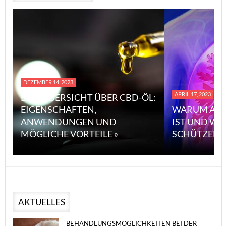
DEZEMBER 14, 2023
APRIL 17, 2023
EINE ÜBERSICHT ÜBER CBD-ÖL:
EIGENSCHAFTEN,
WARUM ASB
ANWENDUNGEN UND
IST UND WI
MÖGLICHE VORTEILE »
SCHÜTZEN 
AKTUELLES
BEHANDLUNGSMÖGLICHKEITEN BEI DER