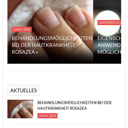
DEZEMBER 14, 2023
JUNI 4, 2024
EINE ÜBERS
BEHANDLUNGSMÖGLICHKEITEN
EIGENSCHA
BEI DER HAUTKRANKHEIT
ANWENDUN
ROSAZEA »
MÖGLICHE V
AKTUELLES
BEHANDLUNGSMÖGLICHKEITEN BEI DER
HAUTKRANKHEIT ROSAZEA
JUNI 4, 2024