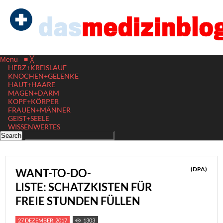
Menu
≡
╳
HERZ+KREISLAUF
KNOCHEN+GELENKE
HAUT+HAARE
MAGEN+DARM
KOPF+KÖRPER
FRAUEN+MÄNNER
GEIST+SEELE
WISSENWERTES
(DPA)
WANT-TO-DO-
LISTE: SCHATZKISTEN FÜR
FREIE STUNDEN FÜLLEN
27 DEZEMBER, 2017
1303