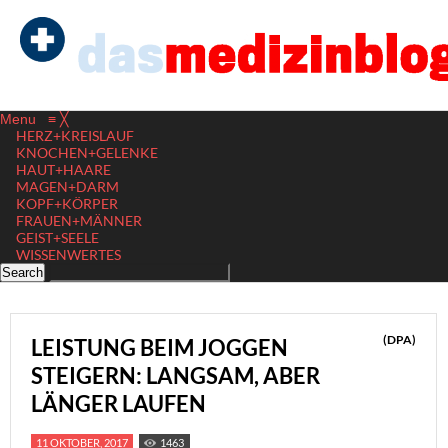
Menu
≡
╳
HERZ+KREISLAUF
KNOCHEN+GELENKE
HAUT+HAARE
MAGEN+DARM
KOPF+KÖRPER
FRAUEN+MÄNNER
GEIST+SEELE
WISSENWERTES
(DPA)
LEISTUNG BEIM JOGGEN
STEIGERN: LANGSAM, ABER
LÄNGER LAUFEN
11 OKTOBER, 2017
1463