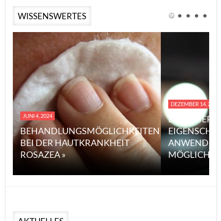
WISSENSWERTES
DEZEMBER 14, 2023
JUNI 4, 2024
EINE ÜBERS
BEHANDLUNGSMÖGLICHKEITEN
EIGENSCHA
BEI DER HAUTKRANKHEIT
ANWENDUN
ROSAZEA »
MÖGLICHE V