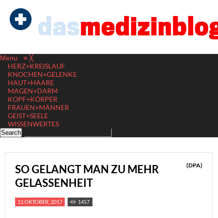
Menu
≡
╳
HERZ+KREISLAUF
KNOCHEN+GELENKE
HAUT+HAARE
MAGEN+DARM
KOPF+KÖRPER
FRAUEN+MÄNNER
GEIST+SEELE
WISSENWERTES
(DPA)
SO GELANGT MAN ZU MEHR
GELASSENHEIT
11 OKTOBER, 2017
1457