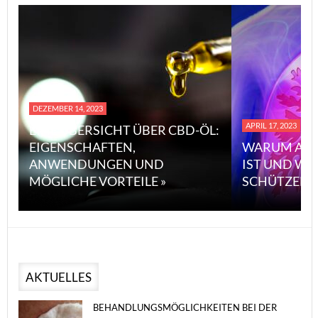
DEZEMBER 14, 2023
APRIL 17, 2023
EINE ÜBERSICHT ÜBER CBD-ÖL:
EIGENSCHAFTEN,
WARUM ASBE
ANWENDUNGEN UND
IST UND WIE
MÖGLICHE VORTEILE »
SCHÜTZEN KA
AKTUELLES
BEHANDLUNGSMÖGLICHKEITEN BEI DER