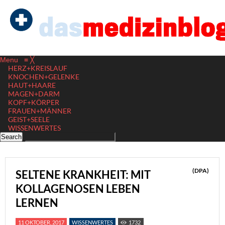
Menu
≡
╳
HERZ+KREISLAUF
KNOCHEN+GELENKE
HAUT+HAARE
MAGEN+DARM
KOPF+KÖRPER
FRAUEN+MÄNNER
GEIST+SEELE
WISSENWERTES
(DPA)
SELTENE KRANKHEIT: MIT
KOLLAGENOSEN LEBEN
LERNEN
11 OKTOBER, 2017
WISSENWERTES
1732