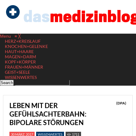
Menu
≡
╳
HERZ+KREISLAUF
KNOCHEN+GELENKE
HAUT+HAARE
MAGEN+DARM
KOPF+KÖRPER
FRAUEN+MÄNNER
GEIST+SEELE
WISSENWERTES
(DPA)
LEBEN MIT DER
GEFÜHLSACHTERBAHN:
BIPOLARE STÖRUNGEN
30 MÄRZ, 2017
WISSENWERTES
1711