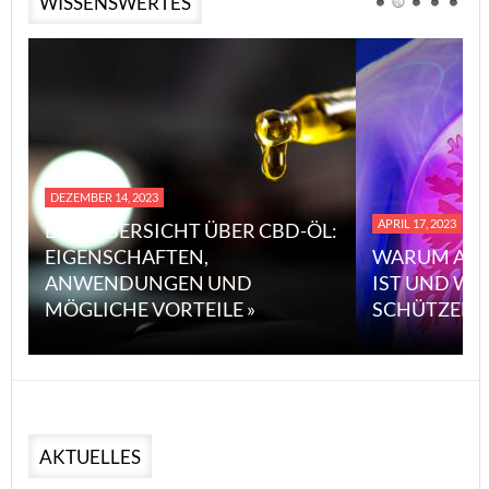
WISSENSWERTES
DEZEMBER 14, 2023
APRIL 17, 2023
EINE ÜBERSICHT ÜBER CBD-ÖL:
EIGENSCHAFTEN,
WARUM ASB
ANWENDUNGEN UND
IST UND WI
MÖGLICHE VORTEILE »
SCHÜTZEN 
AKTUELLES