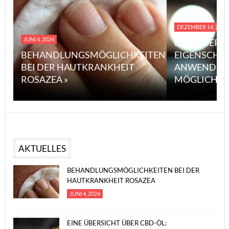
DEZEMBER 14, 2023
JUNI 4, 2024
EINE ÜBERS
BEHANDLUNGSMÖGLICHKEITEN
EIGENSCHA
BEI DER HAUTKRANKHEIT
ANWENDUN
ROSAZEA »
MÖGLICHE V
AKTUELLES
BEHANDLUNGSMÖGLICHKEITEN BEI DER
HAUTKRANKHEIT ROSAZEA
JUNI 4, 2024
EINE ÜBERSICHT ÜBER CBD-ÖL: