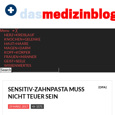
Menu
≡
╳
HERZ+KREISLAUF
KNOCHEN+GELENKE
HAUT+HAARE
MAGEN+DARM
KOPF+KÖRPER
FRAUEN+MÄNNER
GEIST+SEELE
WISSENWERTES
(DPA)
SENSITIV-ZAHNPASTA MUSS
NICHT TEUER SEIN
29 MÄRZ, 2017
1571