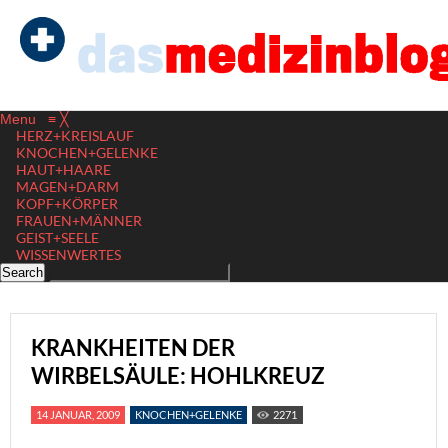
Menu
≡
╳
HERZ+KREISLAUF
KNOCHEN+GELENKE
HAUT+HAARE
MAGEN+DARM
KOPF+KÖRPER
FRAUEN+MÄNNER
GEIST+SEELE
WISSENWERTES
KRANKHEITEN DER
WIRBELSÄULE: HOHLKREUZ
14 JANUAR, 2009
KNOCHEN+GELENKE
2271