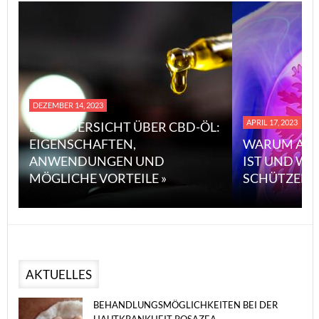
DEZEMBER 14, 2023
APRIL 17, 2023
EINE ÜBERSICHT ÜBER CBD-ÖL:
EIGENSCHAFTEN,
WARUM ASB
ANWENDUNGEN UND
IST UND WI
MÖGLICHE VORTEILE »
SCHÜTZEN 
AKTUELLES
BEHANDLUNGSMÖGLICHKEITEN BEI DER