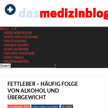
Menu
≡
╳
HERZ+KREISLAUF
KNOCHEN+GELENKE
HAUT+HAARE
MAGEN+DARM
KOPF+KÖRPER
FRAUEN+MÄNNER
GEIST+SEELE
WISSENWERTES
FETTLEBER – HÄUFIG FOLGE
VON ALKOHOL UND
ÜBERGEWICHT
15 JANUAR, 2009
KNOCHEN+GELENKE
2204