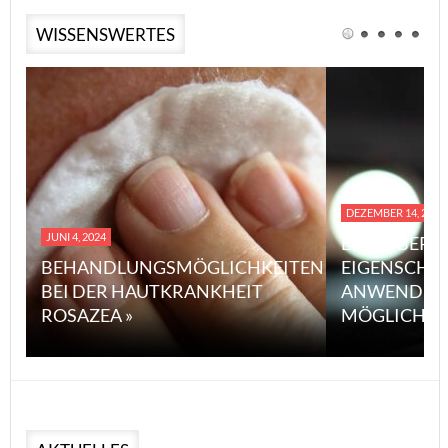
WISSENSWERTES
DEZEMBER 14, 2023
JUNI 4, 2024
EINE ÜBERS
BEHANDLUNGSMÖGLICHKEITEN
EIGENSCHA
BEI DER HAUTKRANKHEIT
ANWENDUN
ROSAZEA »
MÖGLICHE V