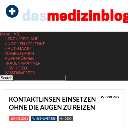
Menu
≡
╳
HERZ+KREISLAUF
KNOCHEN+GELENKE
HAUT+HAARE
MAGEN+DARM
KOPF+KÖRPER
FRAUEN+MÄNNER
GEIST+SEELE
WISSENWERTES
WERBUNG
KONTAKTLINSEN EINSETZEN
OHNE DIE AUGEN ZU REIZEN
10 MAI, 2011
WISSENWERTES
2500