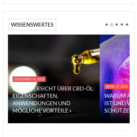
WISSENSWERTES
DEZEMBER 14, 2023
APRIL 17, 2023
EINE ÜBERSICHT ÜBER CBD-ÖL:
EIGENSCHAFTEN,
WARUM ASB
ANWENDUNGEN UND
IST UND WI
MÖGLICHE VORTEILE »
SCHÜTZEN 