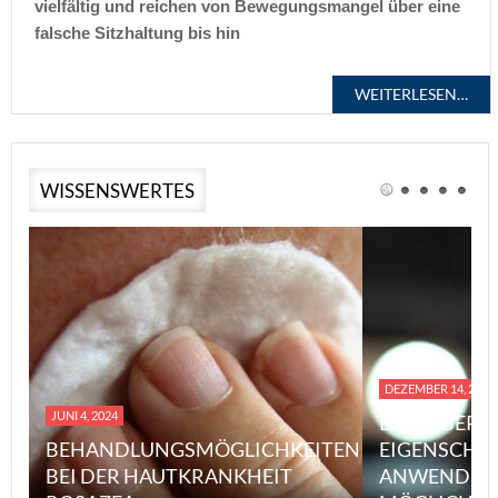
vielfältig und reichen von Bewegungsmangel über eine
falsche Sitzhaltung bis hin
WEITERLESEN…
WISSENSWERTES
DEZEMBER 14, 2023
JUNI 4, 2024
EINE ÜBERS
BEHANDLUNGSMÖGLICHKEITEN
EIGENSCHA
BEI DER HAUTKRANKHEIT
ANWENDUN