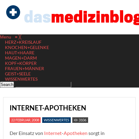
Menu
≡
╳
HERZ+KREISLAUF
KNOCHEN+GELENKE
HAUT+HAARE
MAGEN+DARM
KOPF+KÖRPER
FRAUEN+MÄNNER
GEIST+SEELE
WISSENWERTES
INTERNET-APOTHEKEN
22 FEBRUAR, 2008
WISSENWERTES
3106
Der Einsatz von
Internet
-
Apotheken
sorgt in