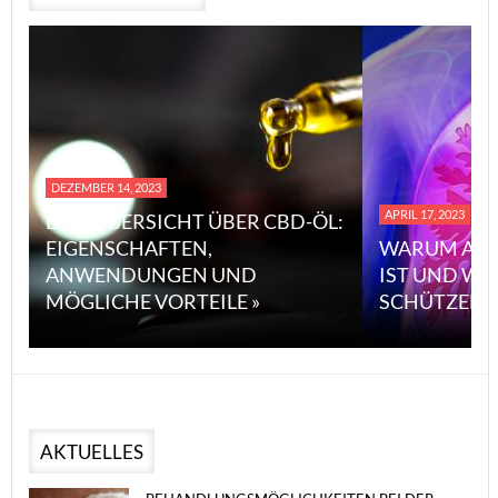
DEZEMBER 14, 2023
APRIL 17, 2023
EINE ÜBERSICHT ÜBER CBD-ÖL:
EIGENSCHAFTEN,
WARUM ASB
ANWENDUNGEN UND
IST UND WI
MÖGLICHE VORTEILE »
SCHÜTZEN 
AKTUELLES