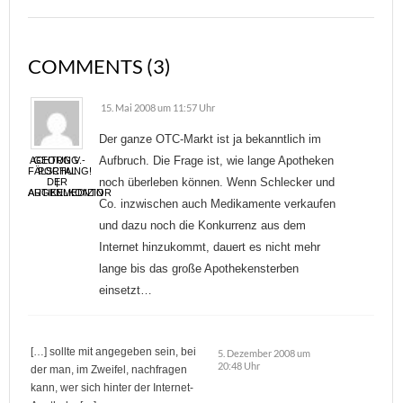
COMMENTS (3)
15. Mai 2008 um 11:57 Uhr
Der ganze OTC-Markt ist ja bekanntlich im
Aufbruch. Die Frage ist, wie lange Apotheken
ACHTUNG -
GEORG V.
FÄLSCHUNG!
PORTAL
noch überleben können. Wenn Schlecker und
DER
|
AUGENMEDIZIN
ARTIKELKONTOR
Co. inzwischen auch Medikamente verkaufen
und dazu noch die Konkurrenz aus dem
Internet hinzukommt, dauert es nicht mehr
lange bis das große Apothekensterben
einsetzt…
[…] sollte mit angegeben sein, bei
5. Dezember 2008 um
20:48 Uhr
der man, im Zweifel, nachfragen
kann, wer sich hinter der Internet-