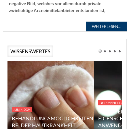
negative Bild, welches vor allem durch private
zwielichtige Arzneimittelanbieter entstanden ist,
WEITERLESEN…
WISSENSWERTES
DEZEMBER 14, 2023
JUNI 4, 2024
EINE ÜBERS
BEHANDLUNGSMÖGLICHKEITEN
EIGENSCHA
BEI DER HAUTKRANKHEIT
ANWENDUN