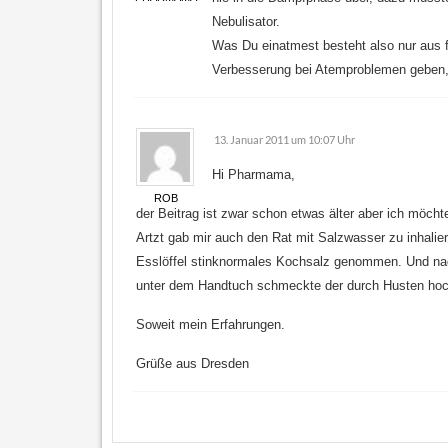
Nebulisator.
Was Du einatmest besteht also nur aus f
Verbesserung bei Atemproblemen geben, al
13. Januar 2011 um 10:07 Uhr
Hi Pharmama,
ROB
der Beitrag ist zwar schon etwas älter aber ich möc
Artzt gab mir auch den Rat mit Salzwasser zu inhalie
Esslöffel stinknormales Kochsalz genommen. Und na
unter dem Handtuch schmeckte der durch Husten hoch
Soweit mein Erfahrungen.
Grüße aus Dresden