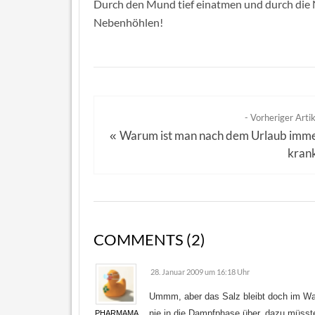
Durch den Mund tief einatmen und durch die N
Nebenhöhlen!
- Vorheriger Artik
Warum ist man nach dem Urlaub imm
«
kran
COMMENTS (2)
28. Januar 2009 um 16:18 Uhr
Ummm, aber das Salz bleibt doch im Wa
nie in die Dampfphase über, dazu müsst
PHARMAMA