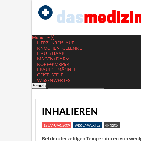
Menu
≡
╳
HERZ+KREISLAUF
KNOCHEN+GELENKE
HAUT+HAARE
MAGEN+DARM
KOPF+KÖRPER
FRAUEN+MÄNNER
GEIST+SEELE
WISSENWERTES
INHALIEREN
12 JANUAR, 2009
WISSENWERTES
3206
Bei den derzeitigen Temperaturen von wenig