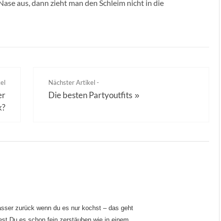
ase aus, dann zieht man den Schleim nicht in die
el
Nächster Artikel -
er
Die besten Partyoutfits
»
k?
sser zurück wenn du es nur kochst – das geht
est Du es schon fein zerstäuben wie in einem